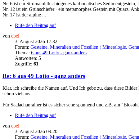
Nr. 6 ist ein Stromatolith - biogenes karbonatisches Sedimentgestein, h
Nr. 12 ist ein Grünschiefer - ein metamorphes Gestein mit Quarz, Anker
Nr. 17 ist der alpine ...
Rufe den Beitrag auf
von
ebel
3. August 2026 17:32
Forum:
Gesteine, Mineralien und Fossilien ( Mineralogie, Gem
Thema:
6 aus 49 Lotto - ganz anders
Antworten:
5
Zugriffe:
61
Re: 6 aus 49 Lotto - ganz anders
Klar, ich schreibe die Namen auf. Und Ich gebe zu, dass diese Bilde
schon viel aus.
Für Saalachanrainer ist es sicher sehe spannend und z.B. am "Biosphä
Rufe den Beitrag auf
von
ebel
3. August 2026 09:20
Forum:
Gesteine, Mineralien und Fossilien ( Mineralogie, Gem