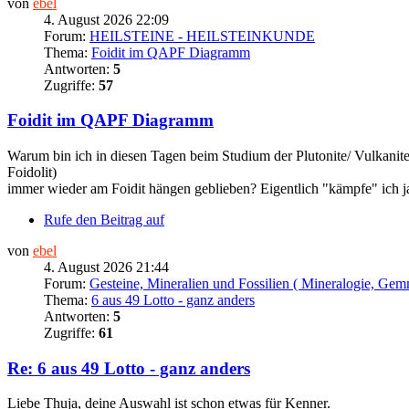
von
ebel
4. August 2026 22:09
Forum:
HEILSTEINE - HEILSTEINKUNDE
Thema:
Foidit im QAPF Diagramm
Antworten:
5
Zugriffe:
57
Foidit im QAPF Diagramm
Warum bin ich in diesen Tagen beim Studium der Plutonite/ Vulkani
Foidolit)
immer wieder am Foidit hängen geblieben? Eigentlich "kämpfe" ich ja
Rufe den Beitrag auf
von
ebel
4. August 2026 21:44
Forum:
Gesteine, Mineralien und Fossilien ( Mineralogie, Gem
Thema:
6 aus 49 Lotto - ganz anders
Antworten:
5
Zugriffe:
61
Re: 6 aus 49 Lotto - ganz anders
Liebe Thuja, deine Auswahl ist schon etwas für Kenner.