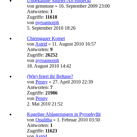
Unbekannte Saurier-Art entdeckt
von
gemstone
»
16. September 2009 23:00
Antworten:
1
Zugriffe:
11618
von
pyroamorph
5. September 2010 18:26
Chiemgauer Komet
von
Astrid
»
11. August 2010 16:57
Antworten:
9
Zugriffe:
26252
von
pyroamorph
18. August 2010 14:42
(Wie) feiert ihr Beltane?
von
Penny
»
27. April 2010 22:39
Antworten:
7
Zugriffe:
21986
von
Penny
2. Mai 2010 21:52
Kugelige Ablagerungen in Pyrophyllit
von
Opalitha
»
1. Februar 2010 03:50
Antworten:
1
Zugriffe:
11623
von
Astrid