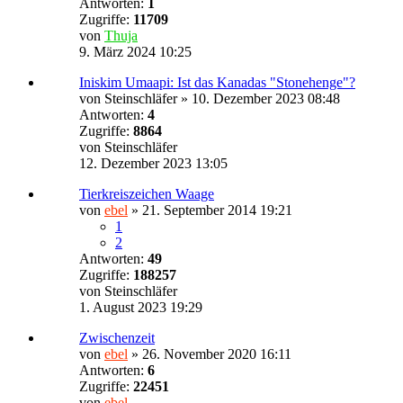
Antworten:
1
Zugriffe:
11709
von
Thuja
9. März 2024 10:25
Iniskim Umaapi: Ist das Kanadas "Stonehenge"?
von
Steinschläfer
»
10. Dezember 2023 08:48
Antworten:
4
Zugriffe:
8864
von
Steinschläfer
12. Dezember 2023 13:05
Tierkreiszeichen Waage
von
ebel
»
21. September 2014 19:21
1
2
Antworten:
49
Zugriffe:
188257
von
Steinschläfer
1. August 2023 19:29
Zwischenzeit
von
ebel
»
26. November 2020 16:11
Antworten:
6
Zugriffe:
22451
von
ebel