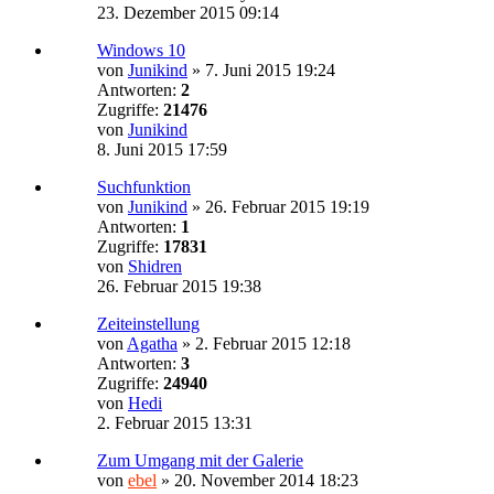
23. Dezember 2015 09:14
Windows 10
von
Junikind
»
7. Juni 2015 19:24
Antworten:
2
Zugriffe:
21476
von
Junikind
8. Juni 2015 17:59
Suchfunktion
von
Junikind
»
26. Februar 2015 19:19
Antworten:
1
Zugriffe:
17831
von
Shidren
26. Februar 2015 19:38
Zeiteinstellung
von
Agatha
»
2. Februar 2015 12:18
Antworten:
3
Zugriffe:
24940
von
Hedi
2. Februar 2015 13:31
Zum Umgang mit der Galerie
von
ebel
»
20. November 2014 18:23