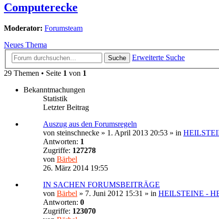
Computerecke
Moderator:
Forumsteam
Neues Thema
Erweiterte Suche
Suche
29 Themen • Seite
1
von
1
Bekanntmachungen
Statistik
Letzter Beitrag
Auszug aus den Forumsregeln
von
steinschnecke
»
1. April 2013 20:53
» in
HEILSTE
Antworten:
1
Zugriffe:
127278
von
Bärbel
26. März 2014 19:55
IN SACHEN FORUMSBEITRÄGE
von
Bärbel
»
7. Juni 2012 15:31
» in
HEILSTEINE - 
Antworten:
0
Zugriffe:
123070