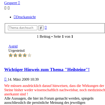
Gesperrt
Druckansicht
Erweiterte
Suche
Suche
1 Beitrag • Seite
1
von
1
Astrid
Urgestein4
Wichtiger Hinweis zum Thema "Heilsteine"!
Beitrag
14. März 2009 10:39
Wir müssen ausdrücklich darauf hinweisen, dass die Wirkungen der
Steine bisher weder wissenschaftlich nachweisbar, noch medizinisc
anerkannt sind !
Alle Aussagen, die hier im Forum gemacht werden, spiegeln
ausschliesslich die persönliche Meinung des jeweiligen